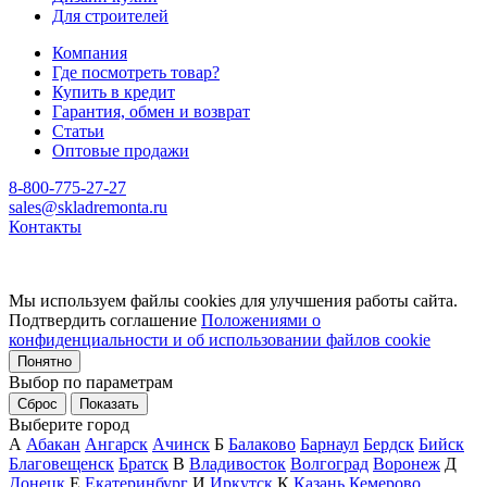
Для строителей
Компания
Где посмотреть товар?
Купить в кредит
Гарантия, обмен и возврат
Статьи
Оптовые продажи
8-800-775-27-27
sales@skladremonta.ru
Контакты
Мы используем файлы cookies для улучшения работы сайта.
Подтвердить соглашение
Положениями о
конфиденциальности и об использовании файлов cookie
Понятно
Выбор по параметрам
Сброс
Показать
Выберите город
А
Абакан
Ангарск
Ачинск
Б
Балаково
Барнаул
Бердск
Бийск
Благовещенск
Братск
В
Владивосток
Волгоград
Воронеж
Д
Донецк
Е
Екатеринбург
И
Иркутск
К
Казань
Кемерово