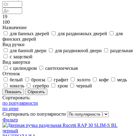
19
100
Назначение
для банных дверей
для раздвижных дверей
для
финских дверей
Вид ручки
для банной двери
для раздвижной двери
раздельная
с защелкой
Вид завертки
с цилиндром
сантехническая
Оттенок
белый
бронза
графит
золото
кофе
медь
никель
серебро
хром
черный
Сортировать:
по популярности
по цене
Сортировать
по популярности
Фильтр