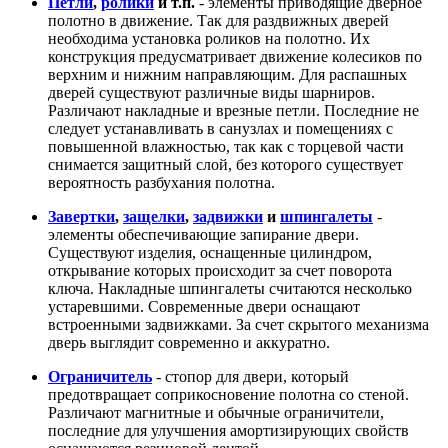
Петли
,
ролики
и т.п.
- элементы приводящие дверное
полотно в движение. Так для раздвижных дверей
необходима установка роликов на полотно. Их
конструкция предусматривает движение колесиков по
верхним и нижним направляющим. Для распашных
дверей существуют различные виды шарниров.
Различают накладные и врезные петли. Последние не
следует устанавливать в санузлах и помещениях с
повышенной влажностью, так как с торцевой части
снимается защитный слой, без которого существует
вероятность разбухания полотна.
Завертки
,
защелки
,
задвижки
и
шпингалеты
-
элементы обеспечивающие запирание двери.
Существуют изделия, оснащенные цилиндром,
открывание которых происходит за счет поворота
ключа. Накладные шпингалеты считаются несколько
устаревшими. Современные двери оснащают
встроенными задвижками. За счет скрытого механизма
дверь выглядит современно и аккуратно.
Ограничитель
- стопор для двери, который
предотвращает соприкосновение полотна со стеной.
Различают магнитные и обычные ограничители,
последние для улучшения амортизирующих свойств