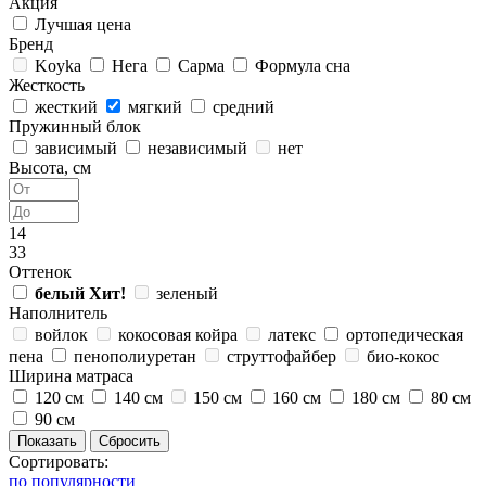
Акция
Лучшая цена
Бренд
Koyka
Нега
Сарма
Формула сна
Жесткость
жесткий
мягкий
средний
Пружинный блок
зависимый
независимый
нет
Высота, см
14
33
Оттенок
белый
Хит!
зеленый
Наполнитель
войлок
кокосовая койра
латекс
ортопедическая
пена
пенополиуретан
струттофайбер
био-кокос
Ширина матраса
120 см
140 см
150 см
160 см
180 см
80 см
90 см
Сортировать:
по популярности