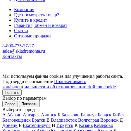
Компания
Где посмотреть товар?
Купить в кредит
Гарантия, обмен и возврат
Статьи
Оптовые продажи
8-800-775-27-27
sales@skladremonta.ru
Контакты
Мы используем файлы cookies для улучшения работы сайта.
Подтвердить соглашение
Положениями о
конфиденциальности и об использовании файлов cookie
Понятно
Выбор по параметрам
Сброс
Показать
Выберите город
А
Абакан
Ангарск
Ачинск
Б
Балаково
Барнаул
Бердск
Бийск
Благовещенск
Братск
В
Владивосток
Волгоград
Воронеж
Д
Донецк
Е
Екатеринбург
И
Иркутск
К
Казань
Кемерово
Комсомольск-на-Амуре
Краснодар
Красноярск
Курган
Л